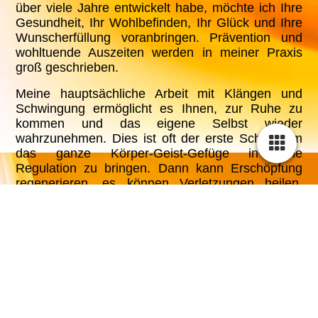
über viele Jahre entwickelt habe, möchte ich Ihre
Gesundheit, Ihr Wohlbefinden, Ihr Glück und Ihre
Wunscherfüllung voranbringen. Prävention und
wohltuende Auszeiten werden in meiner Praxis
groß geschrieben.
Meine hauptsächliche Arbeit mit Klängen und
Schwingung ermöglicht es Ihnen, zur Ruhe zu
kommen und das eigene Selbst wieder
wahrzunehmen. Dies ist oft der erste Schritt, um
das ganze Körper-Geist-Gefüge in eine
Regulation zu bringen. Dann kann Erschöpfung
regenerieren, es können Verletzungen heilen,
Gesundheit neu entstehen...
Ich biete Ihnen mit der Naturheilkunde und
Klangtherapie ein RESET - eine individuell
zugeschnittene Unterstützung für Ihren Heilungsweg.
Zu meinem Behandlungsportfolio geht es
hier...