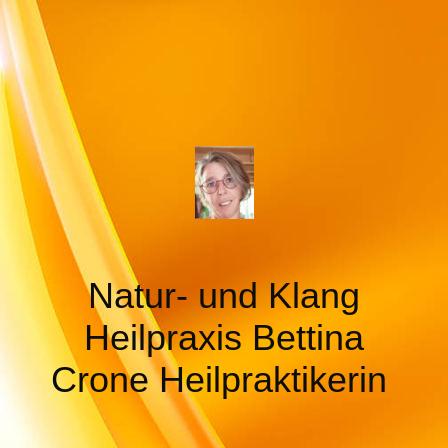
Natur- und Klang
Heilpraxis
Bettina
Crone Heilpraktikerin